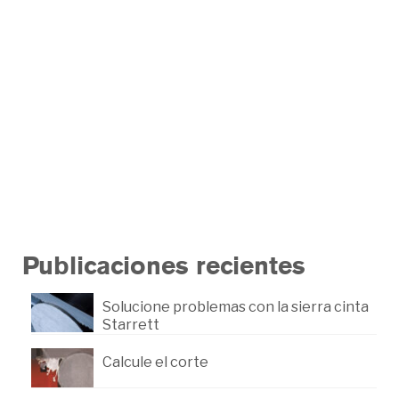
cinta correcta
por
hugraf
|
Publicado en:
Recomendaciones
,
Sierra Cintas
Starrett
|
Use el ancho de la sierra cinta recomendado
y el dentado adecuado para cortar metales
sólidos, tubos o estructuras.
sierra cintas
,
starrett
Publicaciones recientes
Solucione problemas con la sierra cinta
Starrett
Calcule el corte