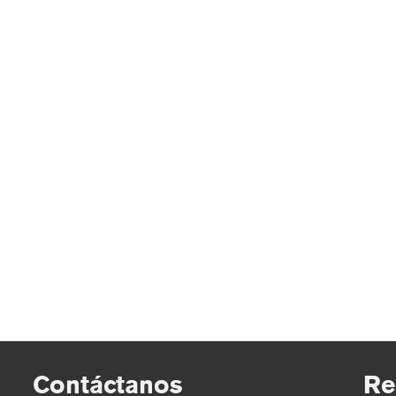
Seleccione la sierra cinta
correcta
por
hugraf
|
Publicado en:
Recomendaciones
,
Sierra Cintas Starrett
|
Use el ancho de la sierra cinta recomendado y el dentado
adecuado para cortar metales sólidos, tubos o estructura
sierra cintas
,
starrett
Contáctanos
Re