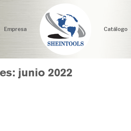
Empresa
Catálogo
es: junio 2022
Solucione problemas con la
sierra cinta Starrett
por
hugraf
|
Publicado en:
Sierra Cintas Starrett
,
Solución de problemas
|