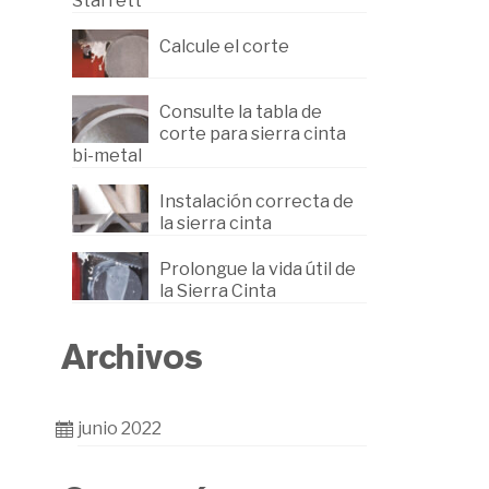
Starrett
nta
Calcule el corte
Consulte la tabla de
corte para sierra cinta
bi-metal
Instalación correcta de
la sierra cinta
Prolongue la vida útil de
la Sierra Cinta
Archivos
mente
junio 2022
i-