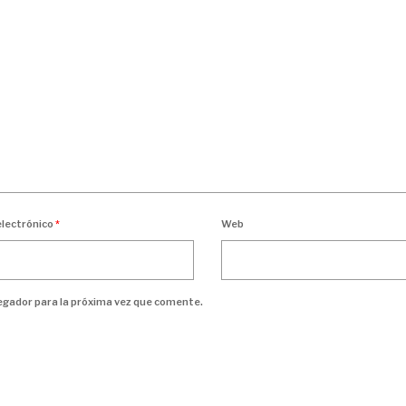
electrónico
*
Web
egador para la próxima vez que comente.