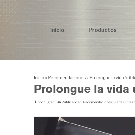
Inicio
Productos
Inicio
»
Recomendaciones
»
Prolongue la vida útil d
Prolongue la vida ú
por
hugraf
|
Publicado en:
Recomendaciones
,
Sierra Cintas 