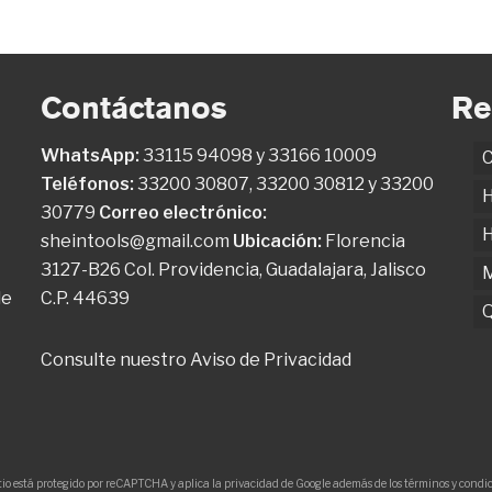
Contáctanos
Re
WhatsApp:
33115 94098
y
33166 10009
C
Teléfonos:
33200 30807
,
33200 30812
y
33200
H
30779
Correo electrónico:
H
sheintools@gmail.com
Ubicación:
Florencia
3127-B26 Col. Providencia, Guadalajara, Jalisco
M
de
C.P. 44639
Q
Consulte nuestro
Aviso de Privacidad
itio está protegido por reCAPTCHA y aplica la privacidad de Google además de los términos y condici