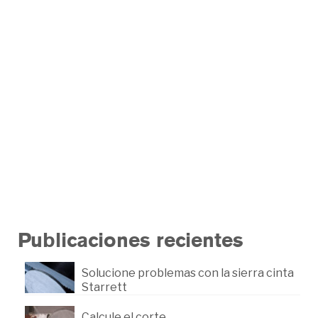
Seleccione la sierra
cinta correcta
por
hugraf
|
Publicado en:
Recomendaciones
,
Sierra Cintas
Starrett
|
Use el ancho de la sierra cinta recomendado
y el dentado adecuado para cortar metales
sólidos, tubos o estructuras.
sierra cintas
,
starrett
Publicaciones recientes
Solucione problemas con la sierra cinta
Starrett
Calcule el corte