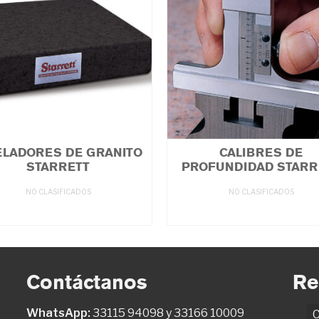
ELADORES DE GRANITO
CALIBRES DE
STARRETT
PROFUNDIDAD STARR
NO CLASIFICADOS
NO CLASIFICADOS
LEER MÁS
LEER MÁS
Contáctanos
Re
WhatsApp:
33115 94098
y
33166 10009
C